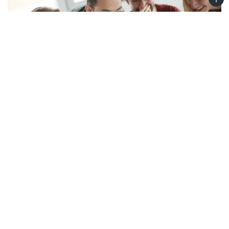
Gäste am MPQ
Alle Gäste und Besucher des Instituts sind hier
angekündigt.
mehr
Abteilungen